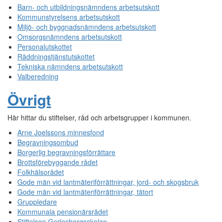
Barn- och utbildningsnämndens arbetsutskott
Kommunstyrelsens arbetsutskott
Miljö- och byggnadsnämndens arbetsutskott
Omsorgsnämndens arbetsutskott
Personalutskottet
Räddningstjänstutskottet
Tekniska nämndens arbetsutskott
Valberedning
Övrigt
Här hittar du stiftelser, råd och arbetsgrupper i kommunen.
Arne Joelssons minnesfond
Begravningsombud
Borgerlig begravningsförrättare
Brottsförebyggande rådet
Folkhälsorådet
Gode män vid lantmäteriförrättningar, jord- och skogsbruk
Gode män vid lantmäteriförrättningar, tätort
Gruppledare
Kommunala pensionärsrådet
Stiftelsen Gerlesborgsskolan